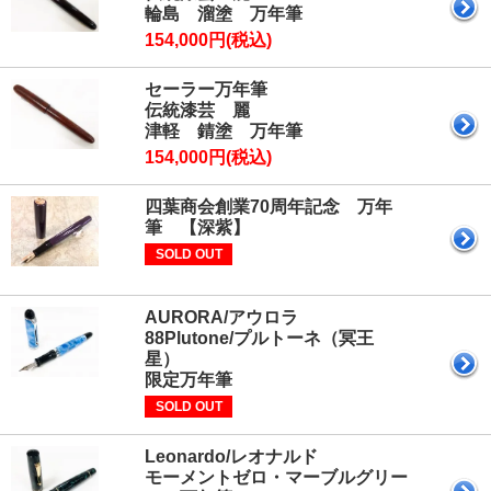
輪島 溜塗 万年筆
154,000円(税込)
セーラー万年筆
伝統漆芸 麗
津軽 錆塗 万年筆
154,000円(税込)
四葉商会創業70周年記念 万年
筆 【深紫】
SOLD OUT
AURORA/アウロラ
88Plutone/プルトーネ（冥王
星）
限定万年筆
SOLD OUT
Leonardo/レオナルド
モーメントゼロ・マーブルグリー