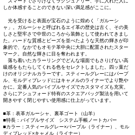
スマートでさりげなくラグジュアリー、手に入れた人に
しか体感することのできない深い満足感がここに。
光を受けると表面が宝石のように煌めく「ガルーシ
ャ」。ガルーシャと呼ばれるエイ革の歴史は古く、その美
しさと堅牢さで中世のころから装飾として使われてきまし
た。ハードな質感とビーズを並べたような天然の輝きが印
象的で、なかでもオモテ革中央に大胆に配置されたスター
マーク。自然な輝きに目を奪われます。
落ち着いたカラーリングでどんな場面でもさりげない高
級感をもたらしてくれる色をセレクトしました。四ッ葉だ
けのオリジナルカラーです。スティールグレーにはパープ
ル、モルディブレッドにはキャメルのライナーでより艶や
かに。定番人気のバイブルサイズでカスタマイズも充実。
さらにアシュフォード特有のスクエアバッグ製法を用いて
開きやすく閉じやすい使用感に仕上がっています。
■革：表革ガルーシャ、裏革ゴート（山羊）
■特長：バイブルサイズ システム手帳ノートカバー
■カラー：スティールグレー×パープル（ライナー）、モル
ディブレッド×キャメル（ライナー）