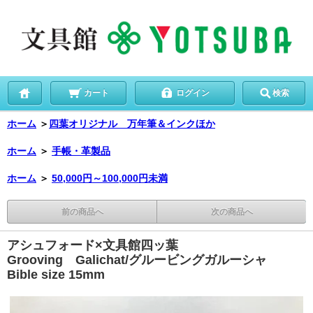
カート
ログイン
検索
ホーム
＞
四葉オリジナル 万年筆＆インクほか
ホーム
＞
手帳・革製品
ホーム
＞
50,000円～100,000円未満
前の商品へ
次の商品へ
アシュフォード×文具館四ッ葉
Grooving Galichat/グルービングガルーシャ
Bible size 15mm