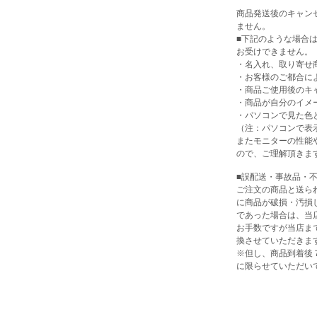
商品発送後のキャン
ません。
■下記のような場合
お受けできません。
・名入れ、取り寄せ
・お客様のご都合に
・商品ご使用後のキ
・商品が自分のイメ
・パソコンで見た色
（注：パソコンで表
またモニターの性能
ので、ご理解頂きま
■誤配送・事故品・
ご注文の商品と送ら
に商品が破損・汚損
であった場合は、当
お手数ですが当店ま
換させていただきま
※但し、商品到着後
に限らせていただい