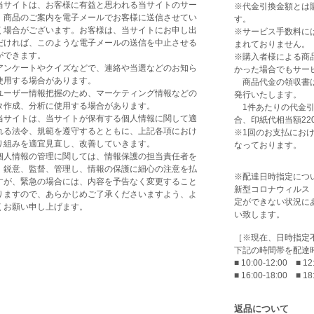
当サイトは、お客様に有益と思われる当サイトのサー
※代金引換金額とは
、商品のご案内を電子メールでお客様に送信させてい
す。
く場合がございます。お客様は、当サイトにお申し出
※サービス手数料に
だければ、このような電子メールの送信を中止させる
まれておりません。
ができます。
※購入者様による商
アンケートやクイズなどで、連絡や当選などのお知ら
かった場合でもサー
使用する場合があります。
商品代金の領収書は
ユーザー情報把握のため、マーケティング情報などの
発行いたします。
タ作成、分析に使用する場合があります。
1件あたりの代金引換
当サイトは、当サイトが保有する個人情報に関して適
合、印紙代相当額2
れる法令、規範を遵守するとともに、上記各項におけ
※1回のお支払におけ
り組みを適宜見直し、改善していきます。
なっております。
個人情報の管理に関しては、情報保護の担当責任者を
、鋭意、監督、管理し、情報の保護に細心の注意を払
※配達日時指定につ
すが、緊急の場合には、内容を予告なく変更すること
新型コロナウィルス（
りますので、あらかじめご了承くださいますよう、よ
定ができない状況に
くお願い申し上げます。
い致します。
［※現在、日時指定
下記の時間帯を配達
■ 10:00-12:00 ■ 12
■ 16:00-18:00 ■ 18
返品について