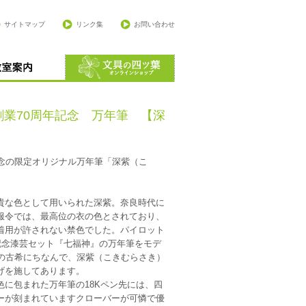
サイトマップ
リンク集
お問い合わせ
創業70周年記念 万年筆 【深
記念の限定オリジナル万年筆「深紫（こ
な色として用いられた深紫。奈良時代に
服令では、最高位の衣の色とされており、
着用が許されない禁色でした。パイロット
年記念漆芸セット『七福神』の万年筆をモデ
年の古希にちなんで、深紫（こきむらさき）
げを施してあります。
に包まれた万年筆の18Kペン先には、四
ーが刻まれていますクローバーが可憐で優