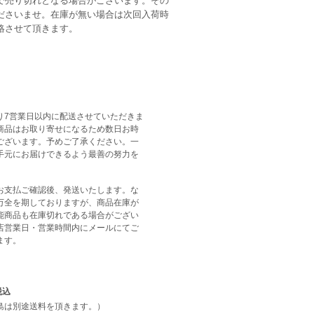
で売り切れとなる場合がございます。その
ださいませ。在庫が無い場合は次回入荷時
絡させて頂きます。
り7営業日以内に配送させていただきま
商品はお取り寄せになるため数日お時
ございます。予めご了承ください。一
手元にお届けできるよう最善の努力を
。
お支払ご確認後、発送いたします。な
万全を期しておりますが、商品在庫が
能商品も在庫切れである場合がござい
店営業日・営業時間内にメールにてご
ます。
税込
島は別途送料を頂きます。）