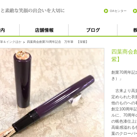
OAセンター
筆＆インクほか
四葉商会創業70周年記念 万年筆 【深紫】
四葉商会
紫】
創業70周年
き）」
古来より高貴
定められた衣
他のものへの
創立100周
ルに、70周
の蝋色漆仕上
高級感溢れる色
葉のクローバ