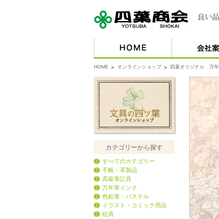
HOME
オンラインショップ
四葉オリジナル 万年
カテゴリーから探す
すべてのカテゴリー
手帳・革製品
高級筆記具
万年筆インク
色鉛筆・パステル
イラスト・コミック用品
絵具