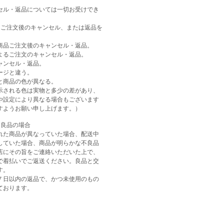
セル・返品については一切お受けでき
はご注文後のキャンセル、または返品を
商品ご注文後のキャンセル・返品。
よるご注文のキャンセル・返品。
ャンセル・返品。
ージと違う。
と商品の色が異なる。
示される色は実物と多少の差があり、
や設定により異なる場合もございます
すようお願い申し上げます。）
不良品の場合
れた商品が異なっていた場合、配送中
していた場合、商品が明らかな不良品
店にその旨をご連絡いただいた上で、
で着払いでご返送ください。良品と交
す。
７日以内の返品で、かつ未使用のもの
ております。