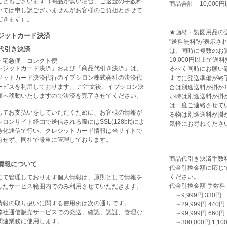
こともございます（商品が無い場合、ご返金の手数料
商品合計 10,00
いては申し訳ございませんがお客様のご負担とさせて
だきます）。
★画材・製図用品の
ジットカード決済
"送料無料"が表示
代引き決済
は、同時に複数のお
10,000円以上で
ト宅急便 コレクト便
レジットカード決済』および『商品代引き決済』は、
るべく同時にお願い
ジットカード決済代行のイプシロン株式会社の決済代
すでに発送準備が終
ービスを利用しております。 ご注文後、イプシロン決
合は別途送料が掛か
面へ移動いたしますので決済を完了させてください。
い時は別途送料が掛
は一度ご連絡させて
してお支払いをしていただくために、お客様の情報が
る物は別途送料が掛
ロンサイト経由で送信される際にはSSL(128bit)によ
気軽にお尋ねくださ
号化通信で行い、クレジットカード情報は当サイトで
有せず、同社で厳重に管理しております。
商品代引き決済手数
情報について
代金引換金額に応じ
ください。
にて管理しております個人情報は、原則として情報を
代金引換金額 手数料
したサービス範囲内でのみ利用させていただきます。
～9,999円 330円
情報の取り扱いに関する使用例は次の通りです。
～29,999円 440円
弊社通信販売サービスでの発送、確認、認証、管理な
～99,999円 660円
関連業務に使用します。
～300,000円 1,10