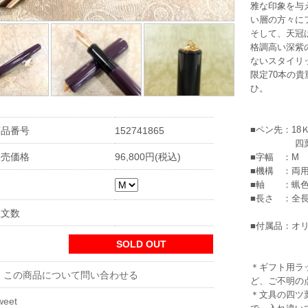
雅な印象を与
い層の方々に
そして、天冠
格調高い深紫
ないスタイリ
限定70本の
ひ。
■ペン先：18Ｋ
商品番号
152741865
四葉オリ
販売価格
96,800円(税込)
■字幅 ：M
■機構 ：両
■軸 ：蝋色
■長さ ：全長1
注文数
■付属品：オリ
SOLD OUT
＊ギフト用ラ
※ この商品について問い合わせる
ど、ご不明の
＊文具の四ツ
weet