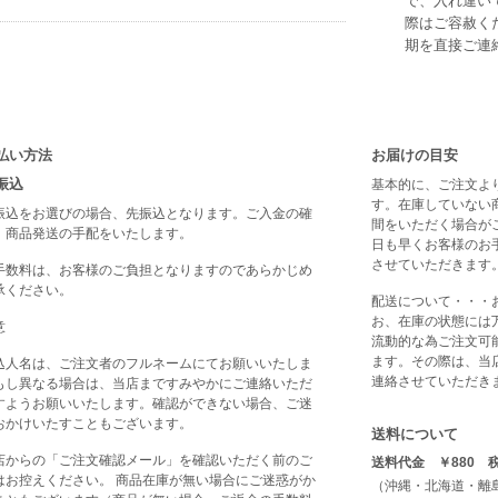
で、入れ違い
際はご容赦く
期を直接ご連
払い方法
お届けの目安
振込
基本的に、ご注文よ
す。在庫していない
振込をお選びの場合、先振込となります。ご入金の確
間をいただく場合が
、商品発送の手配をいたします。
日も早くお客様のお
させていただきます
手数料は、お客様のご負担となりますのであらかじめ
承ください。
配送について・・・
お、在庫の状態には
意
流動的な為ご注文可
ます。その際は、当
込人名は、ご注文者のフルネームにてお願いいたしま
連絡させていただき
もし異なる場合は、当店まですみやかにご連絡いただ
すようお願いいたします。確認ができない場合、ご迷
おかけいたすこともございます。
送料について
店からの「ご注文確認メール」を確認いただく前のご
送料代金 ￥880 
はお控えください。 商品在庫が無い場合にご迷惑がか
（沖縄・北海道・離