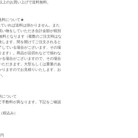
0円以上のお買い上げで送料無料。
送料について★
されていれば送料は掛かりません。また
買い物をしていただき合計金額が税別
送料無料となります（複数のご注文時はな
致します、間を開けてご注文されると
了している場合がございます、その場
ります）。商品が品切れなどで揃わな
かる場合がございますので、その場合
いただきます。大型もしくは重量のあ
かりますのでお見積りいたします、お
い。
料について
て手数料が異なります。下記をご確認
（税込み）
0円