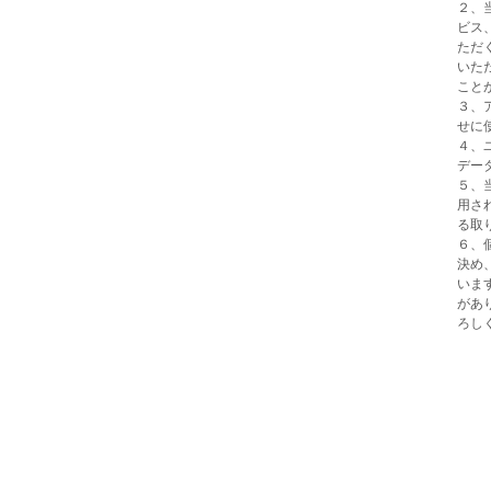
２、
ビス
ただ
いた
こと
３、
せに
４、
デー
５、
用さ
る取
６、
決め
いま
があ
ろし