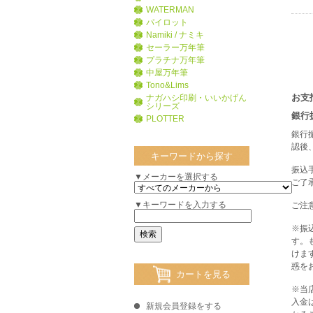
WATERMAN
パイロット
Namiki / ナミキ
セーラー万年筆
プラチナ万年筆
中屋万年筆
Tono&Lims
お支
ナガハシ印刷・いいかげん
シリーズ
銀行
PLOTTER
銀行
認後
キーワードから探す
振込
▼メーカーを選択する
ご了
▼キーワードを入力する
ご注
※振
す。
けま
惑を
カートを見る
※当
入金
新規会員登録をする