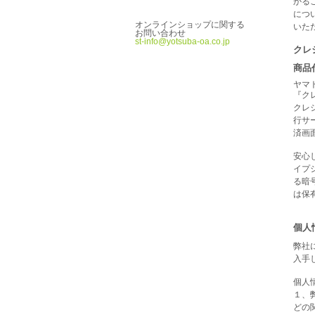
かる
につ
オンラインショップに関する
いた
お問い合わせ
st-info@yotsuba-oa.co.jp
クレ
商品
ヤマ
『ク
クレ
行サ
済画
安心
イプシ
る暗
は保
個人
弊社
入手
個人
１、
どの