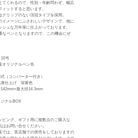
えてくれるので、性別・年齢問わず、幅広
フィットすると思います。
はクリップのない頂冠タイプを採用。
のイメージにふさわしいデザインで、他に
ッシュな万年筆に仕上がっております。
貴重なペンとなりますので、この機会にぜ
10号
ジナルペン先
用式（コンバーター付き）
漆仕上げ 深紫色
42mm×最大径14.3mm
ジナルBOX
ッピング、ギフト用に複数点のご購入な
点はお問い合せください。
葉では、実店舗での併売をしておりますの