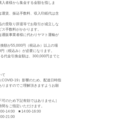
購入者様から集金する金額を指しま
は運賃、振込手数料、収入印紙代は含
品の受取り辞退等でお取引が成立しな
ビス手数料がかかります。
通販事業者様に代わりヤマト運輸が
額が55,000円（税込み）以上の場
20円（税込み）が必要になります。
る代金引換金額は、300,000円までと
いて
COVID-19）影響のため、配達日時指
ありますのでご理解頂きますようお願
不可のため下記有効ではありません］
時間をご指定いただけます。
:00-14:00 ■ 14:00-16:00
:00-21:00