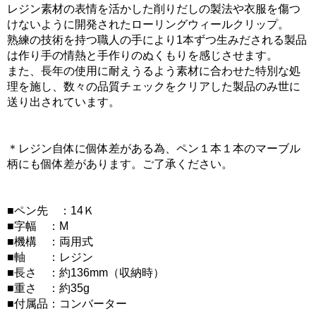
レジン素材の表情を活かした削りだしの製法や衣服を傷つ
けないように開発されたローリングウィールクリップ。
熟練の技術を持つ職人の手により1本ずつ生みだされる製品
は作り手の情熱と手作りのぬくもりを感じさせます。
また、長年の使用に耐えうるよう素材に合わせた特別な処
理を施し、数々の品質チェックをクリアした製品のみ世に
送り出されています。
＊レジン自体に個体差がある為、ペン１本１本のマーブル
柄にも個体差があります。ご了承ください。
■ペン先 ：14Ｋ
■字幅 ：M
■機構 ：両用式
■軸 ：レジン
■長さ ：約136mm（収納時）
■重さ ：約35g
■付属品：コンバーター