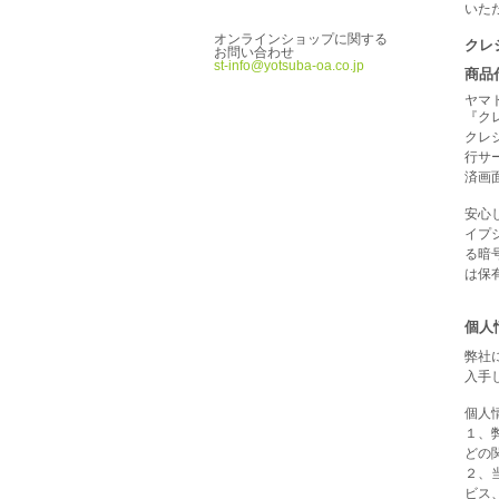
いた
オンラインショップに関する
クレ
お問い合わせ
st-info@yotsuba-oa.co.jp
商品
ヤマ
『ク
クレ
行サ
済画
安心
イプシ
る暗
は保
個人
弊社
入手
個人
１、
どの
２、
ビス