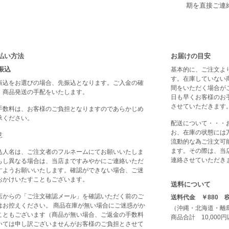
期を直接ご連
払い方法
お届けの目安
振込
基本的に、ご注文よ
す。在庫していない
振込をお選びの場合、先振込となります。ご入金の確
間をいただく場合が
、商品発送の手配をいたします。
日も早くお客様のお
させていただきます
手数料は、お客様のご負担となりますのであらかじめ
承ください。
配送について・・・
お、在庫の状態には
意
流動的な為ご注文可
ます。その際は、当
込人名は、ご注文者のフルネームにてお願いいたしま
連絡させていただき
もし異なる場合は、当店まですみやかにご連絡いただ
すようお願いいたします。確認ができない場合、ご迷
おかけいたすこともございます。
送料について
店からの「ご注文確認メール」を確認いただく前のご
送料代金 ￥880 
はお控えください。 商品在庫が無い場合にご迷惑がか
（沖縄・北海道・離
こともございます（商品が無い場合、ご返金の手数料
商品合計 10,00
いては申し訳ございませんがお客様のご負担とさせて