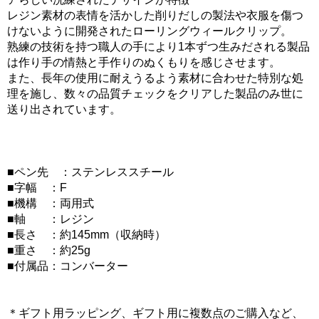
レジン素材の表情を活かした削りだしの製法や衣服を傷つ
けないように開発されたローリングウィールクリップ。
熟練の技術を持つ職人の手により1本ずつ生みだされる製品
は作り手の情熱と手作りのぬくもりを感じさせます。
また、長年の使用に耐えうるよう素材に合わせた特別な処
理を施し、数々の品質チェックをクリアした製品のみ世に
送り出されています。
■ペン先 ：ステンレススチール
■字幅 ：F
■機構 ：両用式
■軸 ：レジン
■長さ ：約145mm（収納時）
■重さ ：約25g
■付属品：コンバーター
＊ギフト用ラッピング、ギフト用に複数点のご購入など、