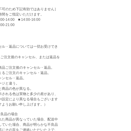
不可のため下記有効ではありません］
時間をご指定いただけます。
:00-14:00 ■ 14:00-16:00
:00-21:00
セル・返品については一切お受けでき
はご注文後のキャンセル、または返品を
商品ご注文後のキャンセル・返品。
よるご注文のキャンセル・返品。
ャンセル・返品。
ージと違う。
と商品の色が異なる。
示される色は実物と多少の差があり、
や設定により異なる場合もございます
すようお願い申し上げます。）
不良品の場合
れた商品が異なっていた場合、配送中
していた場合、商品が明らかな不良品
店にその旨をご連絡いただいた上で、