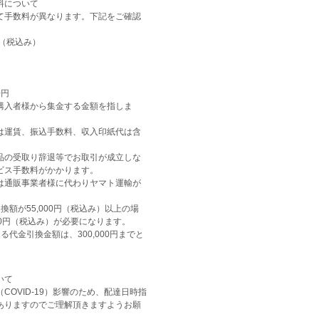
料について
て手数料が異なります。下記をご確認
（税込み）
0円
購入者様から集金する金額を指しま
は運賃、振込手数料、収入印紙代は含
品の受取り辞退等でお取引が成立しな
ビス手数料がかかります。
通販事業者様に代わりヤマト運輸が
額が55,000円（税込み）以上の場
20円（税込み）が必要になります。
る代金引換金額は、300,000円までと
いて
COVID-19）影響のため、配達日時指
ありますのでご理解頂きますようお願