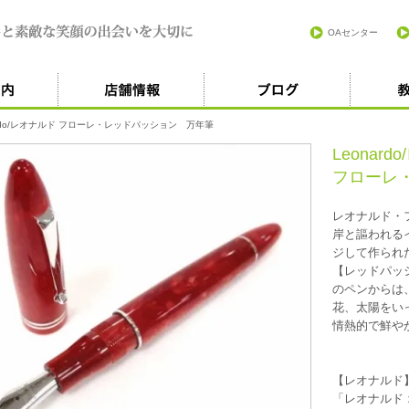
OAセンター
rdo/レオナルド
フローレ・レッドパッション 万年筆
Leonar
フローレ
レオナルド・
岸と謳われる
ジして作られ
【レッドパッ
のペンからは
花、太陽をい
情熱的で鮮や
【レオナルド
「レオナルド 