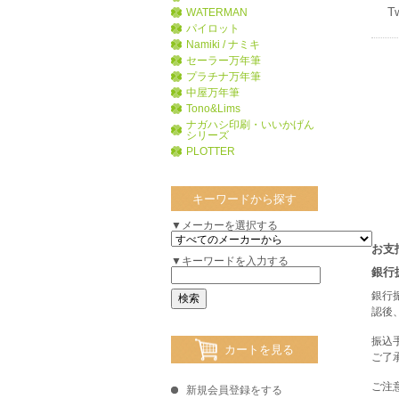
T
WATERMAN
パイロット
Namiki / ナミキ
セーラー万年筆
プラチナ万年筆
中屋万年筆
Tono&Lims
ナガハシ印刷・いいかげん
シリーズ
PLOTTER
キーワードから探す
▼メーカーを選択する
お支
▼キーワードを入力する
銀行
銀行
認後
振込
カートを見る
ご了
ご注
新規会員登録をする