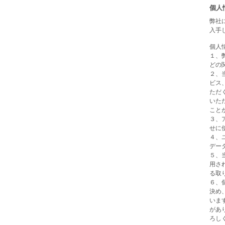
個人
弊社
入手
個人
１、
どの
２、
ビス
ただ
いた
こと
３、
せに
４、
デー
５、
用さ
る取
６、
決め
いま
があ
ろし