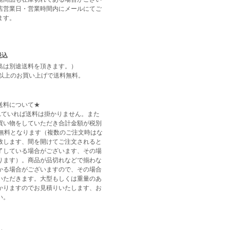
店営業日・営業時間内にメールにてご
ます。
税込
島は別途送料を頂きます。）
0円以上のお買い上げで送料無料。
送料について★
されていれば送料は掛かりません。また
買い物をしていただき合計金額が税別
送料無料となります（複数のご注文時はな
致します、間を開けてご注文されると
了している場合がございます、その場
ります）。商品が品切れなどで揃わな
かる場合がございますので、その場合
いただきます。大型もしくは重量のあ
かりますのでお見積りいたします、お
い。