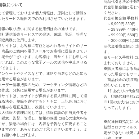
商品代引き決済手数
情報について
代金引換金額に応じ
ください。
にて管理しております個人情報は、原則として情報を
代金引換金額 手数料
したサービス範囲内でのみ利用させていただきます。
～9,999円 330円
情報の取り扱いに関する使用例は次の通りです。
～29,999円 440円
弊社通信販売サービスでの発送、確認、認証、管理な
～99,999円 660円
関連業務に使用します。
～300,000円 1,10
当サイトは、お客様に有益と思われる当サイトのサー
※代金引換金額とは
、商品のご案内を電子メールでお客様に送信させてい
す。
く場合がございます。お客様は、当サイトにお申し出
※サービス手数料に
だければ、このような電子メールの送信を中止させる
まれておりません。
ができます。
※購入者様による商
アンケートやクイズなどで、連絡や当選などのお知ら
かった場合でもサー
使用する場合があります。
商品代金の領収書は
ユーザー情報把握のため、マーケティング情報などの
発行いたします。
タ作成、分析に使用する場合があります。
1件あたりの代金引換
当サイトは、当サイトが保有する個人情報に関して適
合、印紙代相当額2
れる法令、規範を遵守するとともに、上記各項におけ
※1回のお支払におけ
り組みを適宜見直し、改善していきます。
なっております。
個人情報の管理に関しては、情報保護の担当責任者を
、鋭意、監督、管理し、情報の保護に細心の注意を払
※配達日時指定につ
すが、緊急の場合には、内容を予告なく変更すること
新型コロナウィルス（
りますので、あらかじめご了承くださいますよう、よ
定ができない状況に
くお願い申し上げます。
い致します。