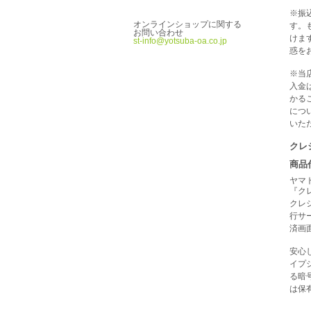
※振
オンラインショップに関する
す。
お問い合わせ
けま
st-info@yotsuba-oa.co.jp
惑を
※当
入金
かる
につ
いた
クレ
商品
ヤマ
『ク
クレ
行サ
済画
安心
イプシ
る暗
は保