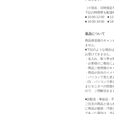
［※現在、日時指定
下記の時間帯を配達
■ 10:00-12:00 ■ 12
■ 16:00-18:00 ■ 18
返品について
商品発送後のキャン
ません。
■下記のような場合
お受けできません。
・名入れ、取り寄せ
・お客様のご都合に
・商品ご使用後のキ
・商品が自分のイメ
・パソコンで見た色
（注：パソコンで表
またモニターの性能
ので、ご理解頂きま
■誤配送・事故品・
ご注文の商品と送ら
に商品が破損・汚損
であった場合は、当