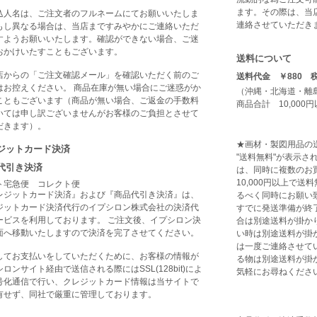
ます。その際は、当
込人名は、ご注文者のフルネームにてお願いいたしま
連絡させていただき
もし異なる場合は、当店まですみやかにご連絡いただ
すようお願いいたします。確認ができない場合、ご迷
おかけいたすこともございます。
送料について
店からの「ご注文確認メール」を確認いただく前のご
送料代金 ￥880 
はお控えください。 商品在庫が無い場合にご迷惑がか
（沖縄・北海道・離
こともございます（商品が無い場合、ご返金の手数料
商品合計 10,00
いては申し訳ございませんがお客様のご負担とさせて
だきます）。
★画材・製図用品の
ジットカード決済
"送料無料"が表示
代引き決済
は、同時に複数のお
10,000円以上で
ト宅急便 コレクト便
レジットカード決済』および『商品代引き決済』は、
るべく同時にお願い
ジットカード決済代行のイプシロン株式会社の決済代
すでに発送準備が終
ービスを利用しております。 ご注文後、イプシロン決
合は別途送料が掛か
面へ移動いたしますので決済を完了させてください。
い時は別途送料が掛
は一度ご連絡させて
してお支払いをしていただくために、お客様の情報が
る物は別途送料が掛
ロンサイト経由で送信される際にはSSL(128bit)によ
気軽にお尋ねくださ
号化通信で行い、クレジットカード情報は当サイトで
有せず、同社で厳重に管理しております。