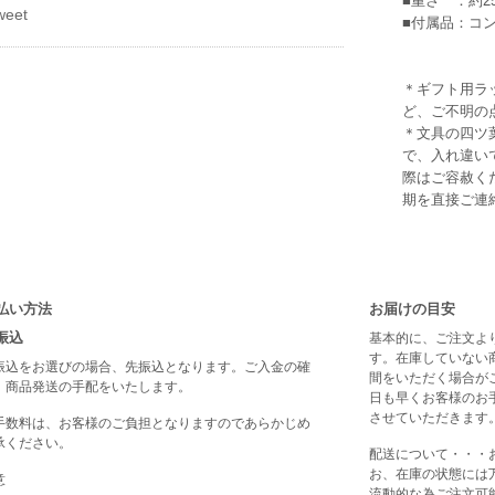
■重さ ：約25
weet
■付属品：コ
＊ギフト用ラ
ど、ご不明の
＊文具の四ツ
で、入れ違い
際はご容赦く
期を直接ご連
払い方法
お届けの目安
振込
基本的に、ご注文よ
す。在庫していない
振込をお選びの場合、先振込となります。ご入金の確
間をいただく場合が
、商品発送の手配をいたします。
日も早くお客様のお
させていただきます
手数料は、お客様のご負担となりますのであらかじめ
承ください。
配送について・・・
お、在庫の状態には
意
流動的な為ご注文可