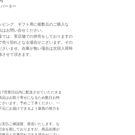
g
ンバーター
ッピング、ギフト用に複数点のご購入な
点はお問い合せください。
葉では、実店舗での併売をしておりますの
で売り切れとなる場合がございます。その
ださいませ。在庫が無い場合は次回入荷時
絡させて頂きます。
り7営業日以内に配送させていただきま
商品はお取り寄せになるため数日お時
ございます。予めご了承ください。一
手元にお届けできるよう最善の努力を
。
お支払ご確認後、発送いたします。な
万全を期しておりますが、商品在庫が
能商品も在庫切れである場合がござい