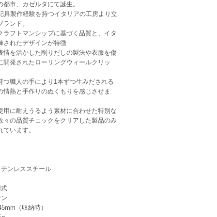
の都市、カゼルタにて誕生。
筆記具製作経験を持つイタリアの工房より立
ブランド。
クラフトマンシップに基づく品質と、イタ
練されたデザインが特徴
表情を活かした削りだしの製法や衣服を傷
に開発されたローリングウィールクリッ
持つ職人の手により1本ずつ生みだされる
の情熱と手作りのぬくもりを感じさせま
使用に耐えうるよう素材に合わせた特別な
数々の品質チェックをクリアした製品のみ
れています。
ステンレススチール
用式
ジン
45mm（収納時）