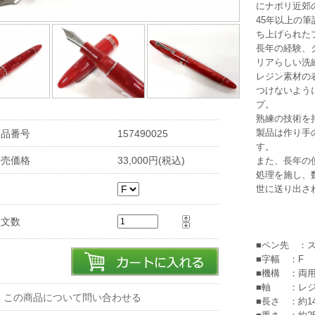
にナポリ近郊
45年以上の
ち上げられた
長年の経験、
リアらしい洗
レジン素材の
つけないよう
プ。
熟練の技術を
製品は作り手
商品番号
157490025
す。
販売価格
33,000円(税込)
また、長年の
処理を施し、
世に送り出さ
注文数
■ペン先 ：
■字幅 ：F
■機構 ：両
■軸 ：レ
※ この商品について問い合わせる
■長さ ：約1