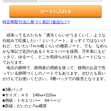
特定商取引法に基づく表記 (返品など)
頑張ってる人たちを「適当くらいがうまくいく」ような
仕組みで応援したい！というノート。まっすぐではないけ
れど、だいたい7ｍｍ幅くらいの横罫ノート。でも、なめら
かな筆記で定評のあるトモエリバーを採用。万年筆にもピ
ッタリ。ゆるーく、どこか気持ちがほぐれるノートになっ
ております。
地元の静岡で、静岡産の用紙を使って、静岡のお店で売
っている静岡づくしのノートでもあります。ぜひとも良い
かげんでお使いください。3冊パックでの販売となります。
■3冊パック
■サイズ：Ａ５ 148㎜×210㎜
■用紙：トモエリバー 64ページ
■罫線：だいたい7㎜横罫